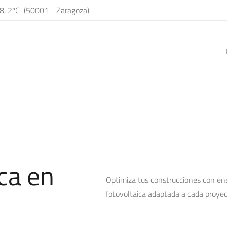
8, 2ºC (50001 - Zaragoza)
ca en
Optimiza tus construcciones con en
fotovoltaica adaptada a cada proyec