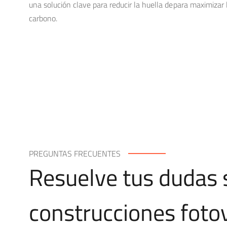
una solución clave para reducir la huella de
para maximizar l
carbono.
PREGUNTAS FRECUENTES
Resuelve tus dudas 
construcciones foto