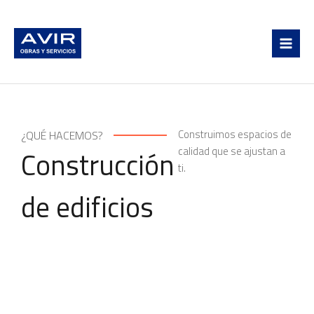
Ir
MAI
al
MEN
contenido
Construimos espacios de
¿QUÉ HACEMOS?
calidad que se ajustan a
Construcción
ti.
de edificios